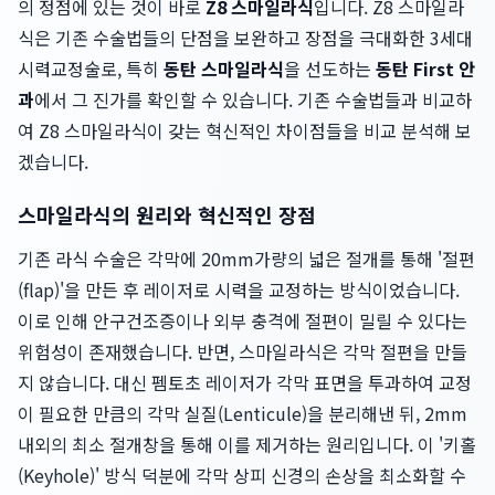
의 정점에 있는 것이 바로
Z8 스마일라식
입니다. Z8 스마일라
식은 기존 수술법들의 단점을 보완하고 장점을 극대화한 3세대
시력교정술로, 특히
동탄 스마일라식
을 선도하는
동탄 First 안
과
에서 그 진가를 확인할 수 있습니다. 기존 수술법들과 비교하
여 Z8 스마일라식이 갖는 혁신적인 차이점들을 비교 분석해 보
겠습니다.
스마일라식의 원리와 혁신적인 장점
기존 라식 수술은 각막에 20mm가량의 넓은 절개를 통해 '절편
(flap)'을 만든 후 레이저로 시력을 교정하는 방식이었습니다.
이로 인해 안구건조증이나 외부 충격에 절편이 밀릴 수 있다는
위험성이 존재했습니다. 반면, 스마일라식은 각막 절편을 만들
지 않습니다. 대신 펨토초 레이저가 각막 표면을 투과하여 교정
이 필요한 만큼의 각막 실질(Lenticule)을 분리해낸 뒤, 2mm
내외의 최소 절개창을 통해 이를 제거하는 원리입니다. 이 '키홀
(Keyhole)' 방식 덕분에 각막 상피 신경의 손상을 최소화할 수