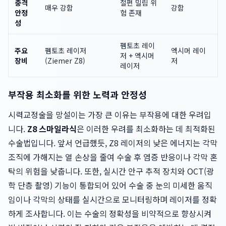
충격
절편 밀림 위
매우 강함
강함
안정
험 존재
성
펨토초 레이
주요
펨토초 레이저
엑시머 레이
저 + 엑시머
장비
(Ziemer Z8)
저
레이저
부작용 최소화를 위한 노력과 안정성
시력교정술을 망설이는 가장 큰 이유는 부작용에 대한 우려입
니다.
Z8 스마일라식
은 이러한 우려를 최소화하는 데 최적화된
수술법입니다. 앞서 언급했듯, Z8 레이저의 낮은 에너지는 각막
조직에 가해지는 열 손상을 줄여 수술 후 염증 반응이나 각막 혼
탁의 위험을 낮춥니다. 또한, 실시간 안구 추적 장치와 OCT(광
학 단층 촬영) 기능이 통합되어 있어 수술 중 눈의 미세한 움직
임이나 각막의 상태를 실시간으로 모니터링하며 레이저를 정확
하게 조사합니다. 이는 수술의 정확성을 비약적으로 향상시켜