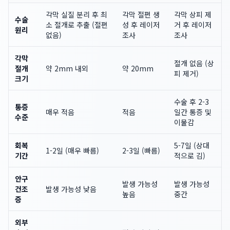
각막 실질 분리 후 최
각막 절편 생
각막 상피 제
수술
소 절개로 추출 (절편
성 후 레이저
거 후 레이저
원리
없음)
조사
조사
각막
절개 없음 (상
절개
약 2mm 내외
약 20mm
피 제거)
크기
수술 후 2-3
통증
매우 적음
적음
일간 통증 및
수준
이물감
회복
5-7일 (상대
1-2일 (매우 빠름)
2-3일 (빠름)
기간
적으로 김)
안구
발생 가능성
발생 가능성
건조
발생 가능성 낮음
높음
중간
증
외부