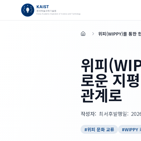
위피(WIPPY)를 통한
홈
위피(WI
로운 지평
관계로
작성자:
최서후
발행일:
202
#
위피 문화 교류
#
WIPPY