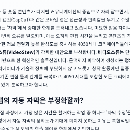
스 등 숏폼 콘텐츠가 디지털 커뮤니케이션의 중심으로 자리 잡으면서,
 캡컷(CapCut)과 같은 모바일 앱은 접근성과 편리함을 무기로 
는 '자막'에서 중대한 한계를 드러내고 있습니다. 미묘한 발음 차이나
은 빈번히 오류를 일으키며, 이는 오히려 편집 시간을 늘리고 콘텐츠의
확한 정보 전달과 높은 완성도를 중시하는 4050세대 크리에이터들에
튜(VideoStew)
가 강력한 대안으로 부상합니다.
비디오스튜
는 
를 기반으로 한 혁신적인 솔루션입니다. 문맥까지 파악하여 생성하는
정
에이터가 기술적 장벽에 부딪히지 않고 오롯이 창작 활동에만 집중할
기존 편집 툴의 한계를 극복하고, 4050 세대를 포함한 모든 크리에
 있게 분석하고자 합니다.
 앱의 자동 자막은 부정확할까?
 과정에서 가장 많은 시간을 할애하는 작업 중 하나로 '자막 수정'을
환경에서 자동 자막의 정확도가 기대에 미치지 못하는 이유는 복합적입
수성과 AI 모델의 학습 데이터 한계에서 기인합니다.