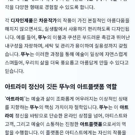
각을 다양한 형태로 경험할 수 있도록 합니다.
각
디자인제품
은
차윤작가
의 작품이 가진 본질적인 아름다움을
해치지 않으면서도, 실생활에서 사용하기 편리하도록 디자인됩
니다. 예를 들어,
뚜누
의 이불과 쿠션은 부드러운 촉감과 뛰어난
내구성을 자랑하며, 세탁 및 관리가 용이하여 실용성까지 갖췄
습니다.
뚜누
는 이러한 과정을 통해 예술이 일상에 자연스럽게
스며들어, 우리의 삶을 더욱 풍요롭고 아름답게 만들 수 있다고
믿습니다.
아트라미 정신이 깃든 뚜누의 아트플랫폼 역할
'
아트라미
'는 예술과 삶이 조화롭게 어우러지는 이상적인 상태
를 지향하는
뚜누
의 핵심 가치이자 철학입니다.
뚜누
는 이
아트
라미
정신을 바탕으로 단순한 온라인 상점을 넘어, 아티스트와
고객, 그리고 예술이 소통하는 진정한
아트플랫폼
으로서의 역
할을 수행합니다. 이 플랫폼은 아티스트에게는 자신의 작품을