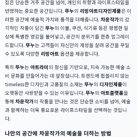
집은 단순한 거주 공간을 넘어, 개인의 취향과 라이프스타일을
반영하는 중요한 공간입니다.
뚜누
의
리빙아트
디자인제품
은 이
러한 공간에 예술적 가치와 품격을 더해줍니다.
차윤작가
의 감
각적인 작품이 담긴
뚜누
의 이불, 쿠션, 식기류 등은 평범한 일
상에 특별한 영감을 불어넣고, 공간의 분위기를 한층 업그레이
드합니다.
뚜누
는 고객들이 자신만의 개성을 살려 공간을 꾸밀
수 있도록 다양한
리빙아트
옵션을 제공합니다.
특히
뚜누
는
아트라미
의 정신을 기반으로, 지속 가능한 예술 소
비 문화를 만들어가는 데 앞장섭니다. 트렌드에 휩쓸리지 않는
timeless한 디자인과 고품질의 소재는
뚜누
의
디자인제품
이
오랫동안 사랑받을 수 있는 이유입니다.
뚜누
의
아트플랫폼
을
통해
차윤작가
의 작품을 만나는 것은 단순한 소비를 넘어, 예술
과 함께하는 더욱 풍요로운 라이프스타일을 선택하는 것입니
다.
나만의 공간에 차윤작가의 예술을 더하는 방법