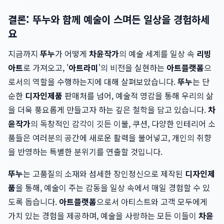
결론: 뚜누와 함께 예술이 스며든 일상을 경험하세
요
지금까지
뚜누
가 어떻게
차윤작가
의 예술 세계를 일상 속
리빙
아트
로 가져오고, '
아트라미
'의 비전을 실현하는
아트플랫폼
으
로서의 역할을 수행하는지에 대해 살펴보았습니다.
뚜누
는 단
순한
디자인제품
판매처를 넘어, 예술적 영감을 통해 우리의 삶
을 더욱 풍요롭게 만들고자 하는 깊은 철학을 담고 있습니다.
차
윤작가
의 독창적인 감각이 깃든 이불, 쿠션, 다양한 인테리어 소
품들은 여러분의 공간에 새로운 활력을 불어넣고, 개인의 취향
을 반영하는 특별한 분위기를 연출할 것입니다.
뚜누
는 고품질의 소재와 섬세한 장인정신으로 제작된
디자인제
품
을 통해, 예술이 주는 감동을 일상 속에서 매일 경험할 수 있
도록 돕습니다.
아트플랫폼
으로서 아티스트와 고객 모두에게
가치 있는 경험을 제공하며, 예술을 사랑하는 모든 이들이
차윤