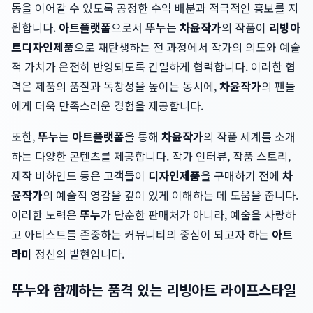
동을 이어갈 수 있도록 공정한 수익 배분과 적극적인 홍보를 지
원합니다.
아트플랫폼
으로서
뚜누
는
차윤작가
의 작품이
리빙아
트
디자인제품
으로 재탄생하는 전 과정에서 작가의 의도와 예술
적 가치가 온전히 반영되도록 긴밀하게 협력합니다. 이러한 협
력은 제품의 품질과 독창성을 높이는 동시에,
차윤작가
의 팬들
에게 더욱 만족스러운 경험을 제공합니다.
또한,
뚜누
는
아트플랫폼
을 통해
차윤작가
의 작품 세계를 소개
하는 다양한 콘텐츠를 제공합니다. 작가 인터뷰, 작품 스토리,
제작 비하인드 등은 고객들이
디자인제품
을 구매하기 전에
차
윤작가
의 예술적 영감을 깊이 있게 이해하는 데 도움을 줍니다.
이러한 노력은
뚜누
가 단순한 판매처가 아니라, 예술을 사랑하
고 아티스트를 존중하는 커뮤니티의 중심이 되고자 하는
아트
라미
정신의 발현입니다.
뚜누와 함께하는 품격 있는 리빙아트 라이프스타일