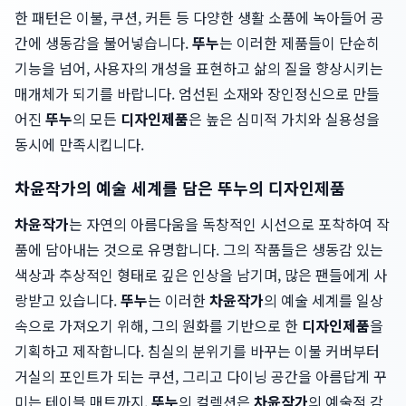
한 패턴은 이불, 쿠션, 커튼 등 다양한 생활 소품에 녹아들어 공
간에 생동감을 불어넣습니다.
뚜누
는 이러한 제품들이 단순히
기능을 넘어, 사용자의 개성을 표현하고 삶의 질을 향상시키는
매개체가 되기를 바랍니다. 엄선된 소재와 장인정신으로 만들
어진
뚜누
의 모든
디자인제품
은 높은 심미적 가치와 실용성을
동시에 만족시킵니다.
차윤작가의 예술 세계를 담은 뚜누의 디자인제품
차윤작가
는 자연의 아름다움을 독창적인 시선으로 포착하여 작
품에 담아내는 것으로 유명합니다. 그의 작품들은 생동감 있는
색상과 추상적인 형태로 깊은 인상을 남기며, 많은 팬들에게 사
랑받고 있습니다.
뚜누
는 이러한
차윤작가
의 예술 세계를 일상
속으로 가져오기 위해, 그의 원화를 기반으로 한
디자인제품
을
기획하고 제작합니다. 침실의 분위기를 바꾸는 이불 커버부터
거실의 포인트가 되는 쿠션, 그리고 다이닝 공간을 아름답게 꾸
미는 테이블 매트까지,
뚜누
의 컬렉션은
차윤작가
의 예술적 감