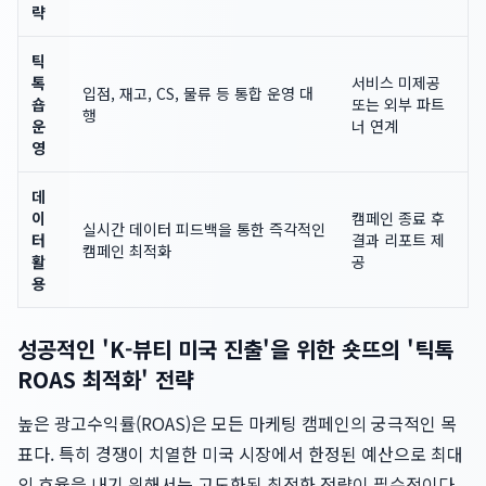
략
틱
톡
서비스 미제공
입점, 재고, CS, 물류 등 통합 운영 대
숍
또는 외부 파트
행
운
너 연계
영
데
이
캠페인 종료 후
실시간 데이터 피드백을 통한 즉각적인
터
결과 리포트 제
캠페인 최적화
활
공
용
성공적인 'K-뷰티 미국 진출'을 위한 숏뜨의 '틱톡
ROAS 최적화' 전략
높은 광고수익률(ROAS)은 모든 마케팅 캠페인의 궁극적인 목
표다. 특히 경쟁이 치열한 미국 시장에서 한정된 예산으로 최대
의 효율을 내기 위해서는 고도화된 최적화 전략이 필수적이다.