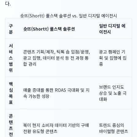
다.
숏뜨(Shortt) 풀스택 솔루션 vs. 일반 디지털 에이전시
구
일반 디지털 에
숏뜨(Shortt) 풀스택 솔루션
분
이전시
서
비
콘텐츠 기획/제작, 틱톡 숍 입점/운영,
광고 캠페인 기
스
광고 집행, 데이터 분석 등 전 과정 통
획 및 집행에 집
범
합 관리
중
위
핵
브랜드 인지도
심
매출 증대를 통한 ROAS 극대화 및 지
상승 및 노출 극
목
속 가능한 성장
대화
표
콘
텐
북미 현지 소비자 데이터 기반의 구매
트렌드 중심의
츠
전환 유도형 콘텐츠
바이럴형 콘텐츠
전