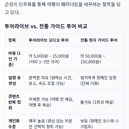
근성의 민주화를 통해 여행의 패러다임을 바꾸려는 철학을 담
고 있다.
투어라이브 vs. 전통 가이드 투어 비교
항목
투어라이브 오디오 투어
전통 현지 가이드 투어
비용 (1
약 5,000원 ~ 15,000원
약 50,000원 ~
인 기
(커피 1~3잔 가격)
150,000원+
준)
일정 유
완벽한 자유 (원하는 시간,
엄격하게 정해진 일정
연성
장소, 속도 조절 가능)
(단체 이동)
콘텐츠
무제한 가능 (여행 전 예습,
반복 청
불가능 (1회성 해설)
여행 후 복습)
취
개인화
매우 높음 (관심 있는 부분
낮음 (정해진 코스와 스
수준
만 선택적 청취 가능)
크립트)