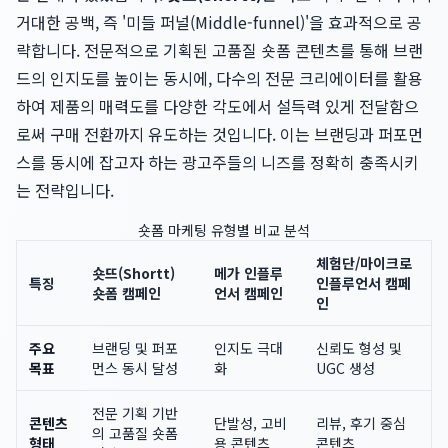
거대한 공백, 즉 '미들 퍼널(Middle-funnel)'을 효과적으로 공
략합니다. 전문적으로 기획된 고품질 숏폼 콘텐츠를 통해 브랜
드의 인지도를 높이는 동시에, 다수의 전문 크리에이터를 활용
하여 제품의 매력도를 다양한 각도에서 설득력 있게 전달함으
로써 구매 전환까지 유도하는 것입니다. 이는 브랜딩과 퍼포먼
스를 동시에 잡고자 하는 광고주들의 니즈를 정확히 충족시키
는 전략입니다.
숏폼 마케팅 유형별 비교 분석
체험단/마이크로
숏뜨(Shortt)
메가 인플루
특징
인플루언서 캠페
숏폼 캠페인
언서 캠페인
인
주요
브랜딩 및 퍼포
인지도 극대
신뢰도 형성 및
목표
먼스 동시 달성
화
UGC 생성
전문 기획 기반
콘텐츠
단발성, 고비
리뷰, 후기 중심
의 고품질 숏폼
형태
용 콘텐츠
콘텐츠