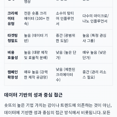
영상
크리에
전문 숏폼 크리
소수의 탑티
다수의 마이크로/
이터
에이터 (100+ 전
어 인플루언
나노 인플루언서
유형
속)
서
타겟팅
높음 (데이터 기
중간 (광범위
높음 (특정 관심
정밀도
반)
한 도달)
사 그룹)
비용
높음 (대량 제작
낮음 (높은 단
매우 높음 (낮은
효율성
및 효율적 분배)
가)
단가)
낮음 (제한된
캠페인
매우 높음 (강력
중간 (관리 리소
크리에이터
확장성
한 제작 공급망)
스 필요)
수)
데이터 기반의 성과 중심 접근
숏뜨의 높은 기업 가치는 감이나 트렌드에 의존하는 것이 아닌,
데이터에 기반한 성과 중심의 접근 방식에서 비롯됩니다. 모든