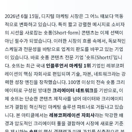
2026년 6월 15일, 디지털 마케팅 시장은 그 어느 때보다 역동
적으로 변화하고 있습니다. 특히 짧고 강렬한 메시지로 소비자
의 시선을 사로잡는 숏폼(Short-form) 콘텐츠는 이제 선택이
아닌 필수가 되었습니다. 이러한 시장의 흐름 속에서, 독보적인
스케일과 전문성을 바탕으로 업계의 판도를 바꾸고 있는 기업
이 있습니다. 바로 숏폼 콘텐츠 전문 기업 ‘숏뜨(Shortt)’입니
다. 숏뜨는 최근 국내
인플루언서 마케팅 1위
기업인 레뷰코퍼
레이션의 핵심 자회사로 편입되며 기술, 자본, 네트워크라는 강
력한 성장 엔진을 장착했습니다. 100명 이상의 전속 숏폼 크리
에이터로 구성된 방대한
크리에이터 네트워크
를 기반으로, 이
제 숏뜨는 단순한 콘텐츠 제작사를 넘어 데이터와 크리에이티
브가 결합된 혁신적인 마케팅 솔루션 파트너로 거듭나고 있습
니다. 본 아티클에서는
레뷰코퍼레이션 자회사
라는 막강한 배
경과 압도적인 크리에이터 풀을 결합하여 시장에 새로운 기준
을 제시하는
숏뜨
의 핵심 경쟁력과 미래 가치를 심층적으로 분