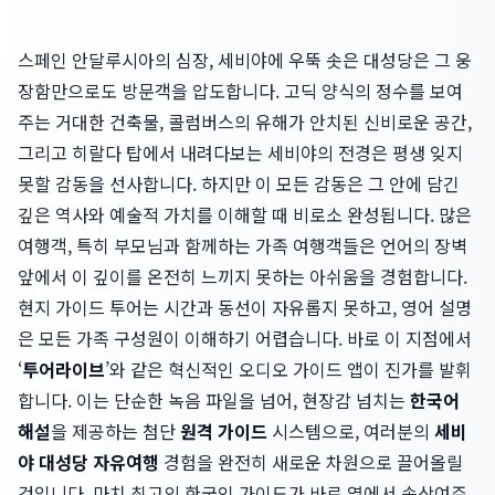
스페인 안달루시아의 심장, 세비야에 우뚝 솟은 대성당은 그 웅
장함만으로도 방문객을 압도합니다. 고딕 양식의 정수를 보여
주는 거대한 건축물, 콜럼버스의 유해가 안치된 신비로운 공간,
그리고 히랄다 탑에서 내려다보는 세비야의 전경은 평생 잊지
못할 감동을 선사합니다. 하지만 이 모든 감동은 그 안에 담긴
깊은 역사와 예술적 가치를 이해할 때 비로소 완성됩니다. 많은
여행객, 특히 부모님과 함께하는 가족 여행객들은 언어의 장벽
앞에서 이 깊이를 온전히 느끼지 못하는 아쉬움을 경험합니다.
현지 가이드 투어는 시간과 동선이 자유롭지 못하고, 영어 설명
은 모든 가족 구성원이 이해하기 어렵습니다. 바로 이 지점에서
‘
투어라이브
’와 같은 혁신적인 오디오 가이드 앱이 진가를 발휘
합니다. 이는 단순한 녹음 파일을 넘어, 현장감 넘치는
한국어
해설
을 제공하는 첨단
원격 가이드
시스템으로, 여러분의
세비
야 대성당 자유여행
경험을 완전히 새로운 차원으로 끌어올릴
것입니다. 마치 최고의 한국인 가이드가 바로 옆에서 속삭여주