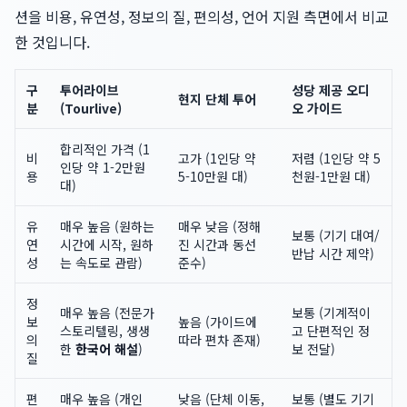
션을 비용, 유연성, 정보의 질, 편의성, 언어 지원 측면에서 비교
한 것입니다.
구
투어라이브
성당 제공 오디
현지 단체 투어
분
(Tourlive)
오 가이드
합리적인 가격 (1
비
고가 (1인당 약
저렴 (1인당 약 5
인당 약 1-2만원
용
5-10만원 대)
천원-1만원 대)
대)
유
매우 높음 (원하는
매우 낮음 (정해
보통 (기기 대여/
연
시간에 시작, 원하
진 시간과 동선
반납 시간 제약)
성
는 속도로 관람)
준수)
정
매우 높음 (전문가
보통 (기계적이
보
높음 (가이드에
스토리텔링, 생생
고 단편적인 정
의
따라 편차 존재)
한
한국어 해설
)
보 전달)
질
편
매우 높음 (개인
낮음 (단체 이동,
보통 (별도 기기