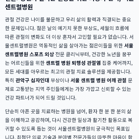
센트럴병원
관절 건강은 나이를 불문하고 우리 삶의 활력과 직결되는 중요
한 문제입니다. 젊은 날의 예기치 못한 부상도, 세월의 흐름에
따른 관절의 변화도 더 이상 혼자서 고민할 필요가 없습니다. 서
울센트럴병원은 역동적인 삶을 살아가는 젊은이들을 위한
서울
센트럴병원 스포츠 외상
전문 클리닉부터, 건강한 노년을 꿈꾸
는 어르신들을 위한
센트럴 병원 퇴행성 관절염
집중 케어까지,
모든 세대를 아우르는 최고의 관절 치료 솔루션을 제공합니다.
특히
관악구 십자인대
부상이나
서울 센트럴 병원 어깨 관절
문
제로 고통받는 지역 주민들에게는 가장 가깝고 신뢰할 수 있는
건강 파트너가 되어 드릴 것입니다.
단순히 아픈 곳을 치료하는 병원을 넘어, 환자 한 분 한 분의 삶
을 이해하고 공감하며, 다시 건강한 일상과 활기찬 활동으로 복
귀할 수 있도록 돕는 것이 서울센트럴병원의 궁극적인 목표입
니다. 최첨단 의료 기술과 분야별 전문가들의 따뜻한 마음이 함