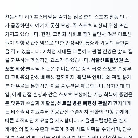
활동적인 라이프스타일을 즐기는 젊은 층의 스포츠 활동 인구
가 급증하면서 예기치 못한 부상, 즉 스포츠 외상의 위험 또한
커지고 있습니다. 한편, 고령화 사회로 접어들면서 많은 어르신
들이 퇴행성 관절염으로 인한 만성적인 통증과 거동의 불편함
을 겪고 있습니다. 이처럼 세대를 막론하고 관절 건강은 삶의 질
을 좌우하는 핵심적인 요소가 되었습니다.
서울센트럴병원 스
포츠 외상
클리닉과 관절 센터는 젊은 층의 급성 스포츠 손상부
터 고령층의 만성 퇴행성 질환까지, 폭넓은 연령대의 관절 문제
를 아우르는 통합적인 치료 솔루션을 제공합니다. 십자인대 파
열, 어깨 관절 손상과 같은 스포츠 부상에는 기능 회복에 중점을
둔 맞춤형 수술과 재활을,
센트럴 병원 퇴행성 관절염
환자에게
는 비수술적 치료부터 인공관절 수술까지 질환의 진행 단계에
따른 최적화된 치료법을 제시합니다. 서울센트럴병원은 환자
개개인의 활동 수준과 목표에 맞춰 치료 계획을 수립하며, 단순
히 통증을 없애는 것을 넘어 스포츠 활동 복귀나 건강한 노년 생