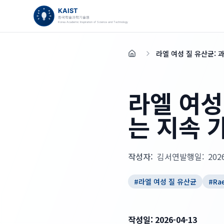
라엘 여성 질 유산균: 
홈
라엘 여성
는 지속 
작성자:
김서연
발행일:
202
#
라엘 여성 질 유산균
#
Ra
작성일: 2026-04-13