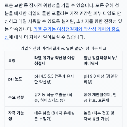
르몬 교란 등 잠재적 위험성을 가질 수 있습니다. 모든 유해 성
분을 배제한 라엘의 클린 포뮬러는 가장 민감한 피부 타입도 안
심하고 매일 사용할 수 있도록 설계된, 소비자를 향한 진정성 있
는 약속입니다.
라엘 유기농 여성청결제와 약산성 케어의 중요
성
에 대해 더 자세히 알아보실 수 있습니다.
라엘 약산성 여성청결제 vs 일반 알칼리성 비누 비교
라엘 유기농 약산성 여성
일반 알칼리성 비누/
특징
청결제
바디워시
pH 4.5-5.5 (Y존과 유사
pH 9.0 이상 (강알칼
pH 농도
한 약산성)
리성)
유기농 식물 추출물 (석
합성 계면활성제, 인
주요 성분
류, 히비스커스 등)
공 향료, 보존제
자극 가능
매우 낮음 (8가지 유해성
높음 (피부 건조 및
성
분 무첨가)
자극 유발 가능)