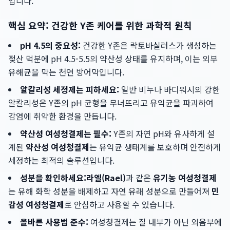
입니다.
핵심 요약: 건강한 Y존 케어를 위한 과학적 원칙
pH 4.5의 중요성:
건강한 Y존은 락토바실러스가 생성하는
젖산 덕분에 pH 4.5-5.5의 약산성 상태를 유지하며, 이는 외부
유해균을 막는 천연 방어막입니다.
알칼리성 세정제는 피하세요:
일반 비누나 바디워시의 강한
알칼리성은 Y존의 pH 균형을 무너뜨리고 유익균을 파괴하여
감염에 취약한 환경을 만듭니다.
약산성 여성청결제는 필수:
Y존의 자연 pH와 유사하게 설
계된
약산성 여성청결제
는 유익균 생태계를 보호하며 안전하게
세정하는 최적의 솔루션입니다.
성분을 확인하세요:
라엘(Rael)
과 같은
유기농 여성청결제
는 유해 화학 성분을 배제하고 자연 유래 성분으로 만들어져
민
감성 여성청결제
로 안심하고 사용할 수 있습니다.
올바른 사용법 준수:
여성청결제는 질 내부가 아닌 외음부에