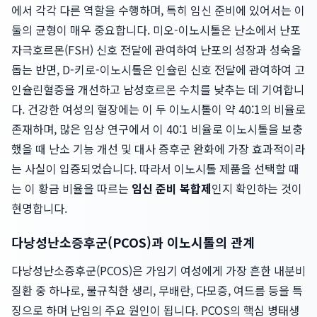
에서 각각 다른 역할을 수행하며, 특히 임신 준비에 있어서는 이
둘의 균형이 매우 중요합니다. 미오-이노시톨은 난소에서 난포
자극호르몬(FSH) 신호 전달에 관여하여 난포의 성장과 성숙을
돕는 반면, D-키로-이노시톨은 인슐린 신호 전달에 관여하여 고
인슐린혈증을 개선하고 남성호르몬 수치를 낮추는 데 기여합니
다. 건강한 여성의 혈장에는 이 두 이노시톨이 약 40:1의 비율로
존재하며, 많은 임상 연구에서 이 40:1 비율로 이노시톨을 보충
했을 때 난소 기능 개선 및 대사 증후군 완화에 가장 효과적이라
는 사실이 입증되었습니다. 따라서 이노시톨 제품을 선택할 때
는 이 황금 비율을 따르는
임신 준비 복합제
인지 확인하는 것이
현명합니다.
다낭성난소증후군(PCOS)과 이노시톨의 관계
다낭성난소증후군(PCOS)은 가임기 여성에게 가장 흔한 내분비
질환 중 하나로, 불규칙한 생리, 무배란, 다모증, 여드름 등을 특
징으로 하며 난임의 주요 원인이 됩니다. PCOS의 핵심 병태생