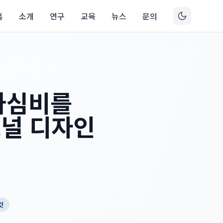
홈
소개
연구
교육
뉴스
문의
 가심비를
널 디자인
컷