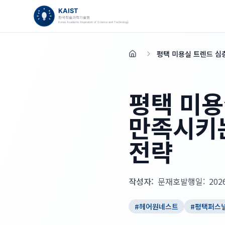
평택 미용실 트렌드 심
홈
평택 미용
만족시키
전략
작성자:
문재호
발행일:
202
#
헤어원네스트
#
평택퍼스