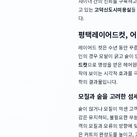
자이너 간의 신뢰를 구축하고,
고 있는
고덕신도시미용실
들
다.
평택레이어드컷, 어
레이어드 컷은 수년 동안 꾸
인의 경우 모발이 굵고 숱이 
드컷
으로 명성을 얻은 헤어원
작아 보이는 시각적 효과를 극
학의 결과물입니다.
모질과 숱을 고려한 섬
숱이 많거나 모질이 억센 고
감은 유지하되, 불필요한 부분
객의 모질과 모류의 방향에 
은 커트의 완성도를 높이고,