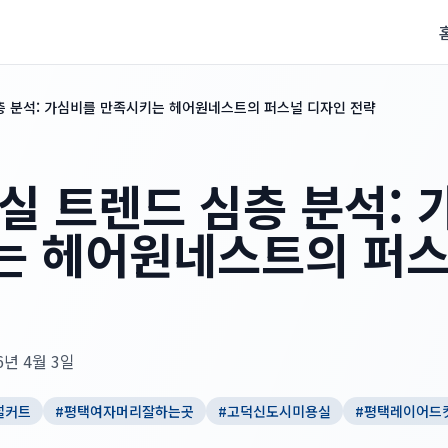
층 분석: 가심비를 만족시키는 헤어원네스트의 퍼스널 디자인 전략
실 트렌드 심층 분석:
는 헤어원네스트의 퍼스
6년 4월 3일
널커트
#
평택여자머리잘하는곳
#
고덕신도시미용실
#
평택레이어드