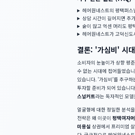
헤어원네스트의 평택퍼스널
상담 시간이 길어지면 추
숱이 많고 억센 머리도 평
헤어원네스트가 고덕신도시
결론: '가심비' 시
소비자의 눈높이가 상향 평준
수 없는 시대에 접어들었습니
있습니다. '가심비'를 추구
투자할 준비가 되어 있습니다
스널커트
라는 독자적인 모델
얼굴형에 대한 정밀한 분석
전략은 왜 이곳이
평택여자머
미용실
상권에서 프리미엄 살
다. 궁극적으로 헤어원네스트