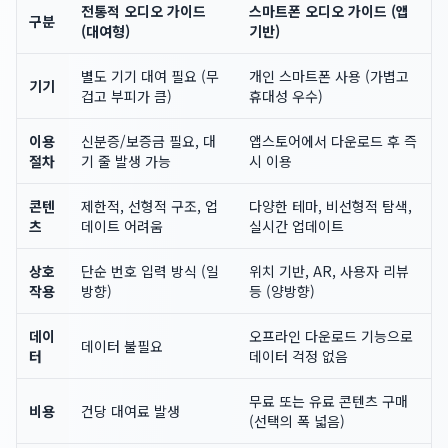
전통적 오디오 가이드
스마트폰 오디오 가이드 (앱
구분
(대여형)
기반)
별도 기기 대여 필요 (무
개인 스마트폰 사용 (가볍고
기기
겁고 부피가 큼)
휴대성 우수)
이용
신분증/보증금 필요, 대
앱스토어에서 다운로드 후 즉
절차
기 줄 발생 가능
시 이용
콘텐
제한적, 선형적 구조, 업
다양한 테마, 비선형적 탐색,
츠
데이트 어려움
실시간 업데이트
상호
단순 번호 입력 방식 (일
위치 기반, AR, 사용자 리뷰
작용
방향)
등 (양방향)
데이
오프라인 다운로드 기능으로
데이터 불필요
터
데이터 걱정 없음
무료 또는 유료 콘텐츠 구매
비용
건당 대여료 발생
(선택의 폭 넓음)