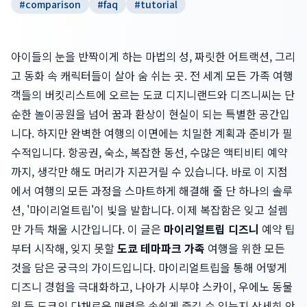
#
comparison
#
faq
#
tutorial
아이들의 눈을 반짝이게 하는 마법의 성, 짜릿한 어트랙션, 그리
고 동화 속 캐릭터들이 살아 숨 쉬는 곳. 전 세계 모든 가족 여행
객들의 버킷리스트에 오르는 도쿄 디지니랜드와 디즈니씨는 단
순한 놀이공원을 넘어 꿈과 환상이 현실이 되는 특별한 공간입
니다. 하지만 완벽한 여행의 이면에는 치밀한 계획과 준비가 필
수적입니다. 항공권, 숙소, 복잡한 동선, 수많은 액티비티 예약
까지, 생각만 해도 머리가 지끈거릴 수 있습니다. 바로 이 지점
에서 여행의 모든 과정을 스마트하게 해결해 줄 단 하나의 솔루
션, '마이리얼트립'이 빛을 발합니다. 이제 복잡함은 잊고 설렘
만 가득 채울 시간입니다. 이 글은
마이리얼트립 디즈니
예약 팁
부터 시작해, 잊지 못할
도쿄 테마파크 가족
여행을 위한 모든
것을 담은 궁극의 가이드입니다. 마이리얼트립을 통해 어떻게
디즈니 경험을 극대화하고, 나아가 시부야 스카이, 우에노 동물
원 등 도쿄의 다채로운 매력을 손쉽게 즐길 수 있는지 상세히 안