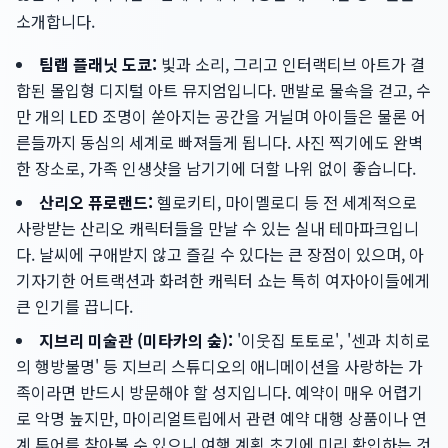
소개합니다.
팀랩 플래닛 도쿄:
빛과 소리, 그리고 인터랙티브 아트가 결
합된 몰입형 디지털 아트 뮤지엄입니다. 맨발로 물속을 걷고, 수
만 개의 LED 조명이 쏟아지는 공간을 거닐며 아이들은 물론 어
른들까지 동심의 세계로 빠져들게 됩니다. 사진 찍기에도 완벽
한 장소로, 가족 인생샷을 남기기에 더할 나위 없이 좋습니다.
산리오 퓨로랜드:
헬로키티, 마이멜로디 등 전 세계적으로
사랑받는 산리오 캐릭터들을 만날 수 있는 실내 테마파크입니
다. 날씨에 구애받지 않고 즐길 수 있다는 큰 장점이 있으며, 아
기자기한 어트랙션과 화려한 캐릭터 쇼는 특히 여자아이들에게
큰 인기를 끕니다.
지브리 미술관 (미타카의 숲):
'이웃집 토토로', '센과 치히로
의 행방불명' 등 지브리 스튜디오의 애니메이션을 사랑하는 가
족이라면 반드시 방문해야 할 성지입니다. 예약이 매우 어렵기
로 악명 높지만, 마이리얼트립에서 관련 예약 대행 상품이나 연
계 투어를 찾아볼 수 있으니 여행 계획 초기에 미리 확인하는 것