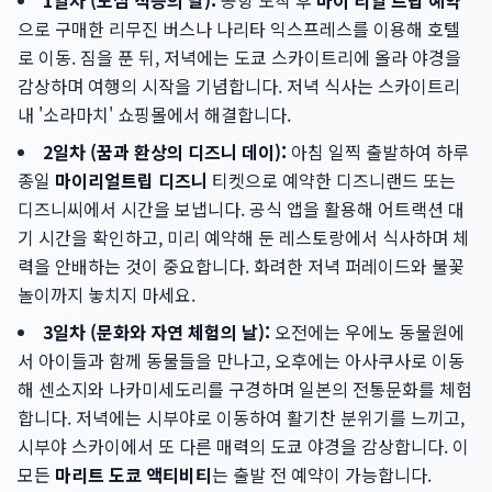
1일차 (도심 적응의 날):
공항 도착 후
마이 리얼 트립 예약
으로 구매한 리무진 버스나 나리타 익스프레스를 이용해 호텔
로 이동. 짐을 푼 뒤, 저녁에는 도쿄 스카이트리에 올라 야경을
감상하며 여행의 시작을 기념합니다. 저녁 식사는 스카이트리
내 '소라마치' 쇼핑몰에서 해결합니다.
2일차 (꿈과 환상의 디즈니 데이):
아침 일찍 출발하여 하루
종일
마이리얼트립 디즈니
티켓으로 예약한 디즈니랜드 또는
디즈니씨에서 시간을 보냅니다. 공식 앱을 활용해 어트랙션 대
기 시간을 확인하고, 미리 예약해 둔 레스토랑에서 식사하며 체
력을 안배하는 것이 중요합니다. 화려한 저녁 퍼레이드와 불꽃
놀이까지 놓치지 마세요.
3일차 (문화와 자연 체험의 날):
오전에는 우에노 동물원에
서 아이들과 함께 동물들을 만나고, 오후에는 아사쿠사로 이동
해 센소지와 나카미세도리를 구경하며 일본의 전통문화를 체험
합니다. 저녁에는 시부야로 이동하여 활기찬 분위기를 느끼고,
시부야 스카이에서 또 다른 매력의 도쿄 야경을 감상합니다. 이
모든
마리트 도쿄 액티비티
는 출발 전 예약이 가능합니다.