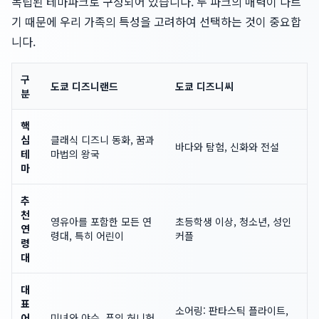
독립된 테마파크로 구성되어 있습니다. 두 파크의 매력이 다르
기 때문에 우리 가족의 특성을 고려하여 선택하는 것이 중요합
니다.
구
도쿄 디즈니랜드
도쿄 디즈니씨
분
핵
심
클래식 디즈니 동화, 꿈과
바다와 탐험, 신화와 전설
테
마법의 왕국
마
추
천
영유아를 포함한 모든 연
초등학생 이상, 청소년, 성인
연
령대, 특히 어린이
커플
령
대
대
표
소어링: 판타스틱 플라이트,
어
미녀와 야수, 푸의 허니헌