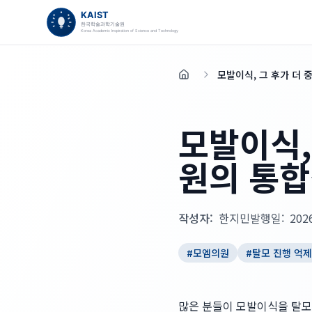
모발이식, 그 후가 더 
홈
모발이식,
원의 통합
작성자:
한지민
발행일:
202
#
모엠의원
#
탈모 진행 억제
많은 분들이 모발이식을 탈모