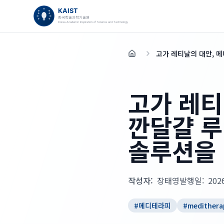
고가 레티날의 대안, 
홈
고가 레티
깐달걀 루
솔루션을
작성자:
장태영
발행일:
202
#
메디테라피
#
medithera