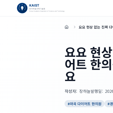
요요 현상 없는 진짜 
홈
요요 현상
어트 한의
요
작성자:
장하늘
발행일:
202
#
마곡 다이어트 한의원
#
경