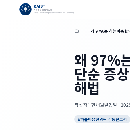
왜 97%는 하늘마음한
홈
왜 97%
단순 증상
해법
작성자:
한채원
발행일:
202
#
하늘마음한의원 강동천호점