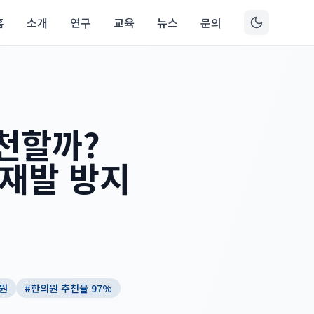
홈
소개
연구
교육
뉴스
문의
천할까?
 재발 방지
의원
#
한의원 추천율 97%