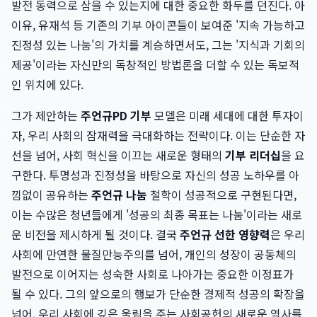
발전 동력으로 삼을 수 있는지에 대한 중요한 화두를 던진다. 아
이유, 유재석 등 기존의 기부 아이콘들이 보여준 '지속 가능하고
진정성 있는 나눔'의 가치를 계승하면서도, 그는 '지식과 기회의
제공'이라는 자신만의 독창적인 방법론을 더할 수 있는 독보적
인 위치에 있다.
그가 제안하는
주언규PD 기부
모델은 미래 세대에 대한 투자이
자, 우리 사회의 잠재력을 극대화하는 전략이다. 이는 단순한 자
선을 넘어, 사회 혁신을 이끄는 새로운 형태의
기부 리더십
을 요
구한다. 투명성과 진정성을 바탕으로 자신의 성공 노하우를 아
낌없이 공유하는
주언규 나눔
철학이 성공적으로 구현된다면,
이는 수많은 청년들에게 '성공의 최종 목표는 나눔'이라는 새로
운 비전을 제시하게 될 것이다. 결국
주언규 선한 영향력
은 우리
사회에 만연한 물질만능주의를 넘어, 개인의 성장이 공동체의
발전으로 이어지는 성숙한 사회로 나아가는 중요한 이정표가
될 수 있다. 그의 앞으로의 행보가 단순한 경제적 성공의 확장을
넘어, 우리 사회에 깊은 울림을 주는 사회공헌의 새로운 역사를