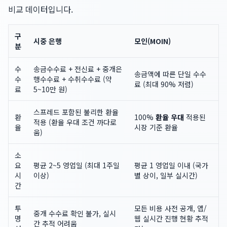
비교 데이터입니다.
구
시중 은행
모인(MOIN)
분
수
송금수수료 + 전신료 + 중개은
송금액에 따른 단일 수수
수
행수수료 + 수취수수료 (약
료 (최대 90% 저렴)
료
5~10만 원)
스프레드 포함된 불리한 환율
환
100%
환율 우대
적용된
적용 (환율 우대 조건 까다로
율
시장 기준 환율
움)
소
요
평균 2~5 영업일 (최대 1주일
평균 1 영업일 이내 (국가
시
이상)
별 상이, 일부 실시간)
간
투
모든 비용 사전 공개, 앱/
중개 수수료 확인 불가, 실시
명
웹 실시간 진행 현황 추적
간 추적 어려움