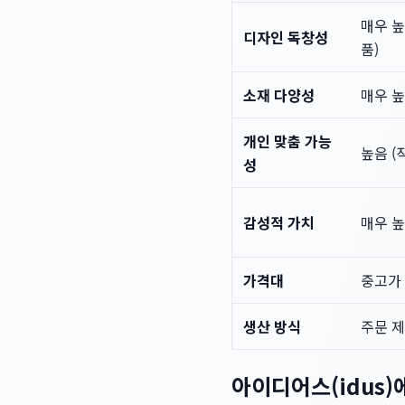
매우 높
디자인 독창성
품)
소재 다양성
매우 높
개인 맞춤 가능
높음 (
성
감성적 가치
매우 높
가격대
중고가 
생산 방식
주문 제
아이디어스(idus)