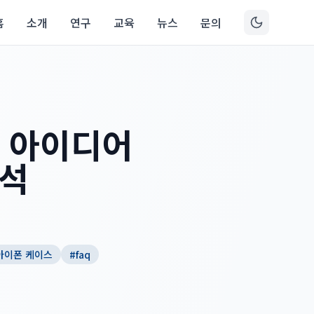
홈
소개
연구
교육
뉴스
문의
: 아이디어
분석
아이폰 케이스
#
faq