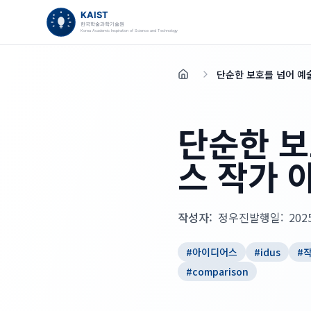
단순한 보호를 넘어 예
홈
단순한 보
스 작가 
작성자:
정우진
발행일:
202
#
아이디어스
#
idus
#
#
comparison