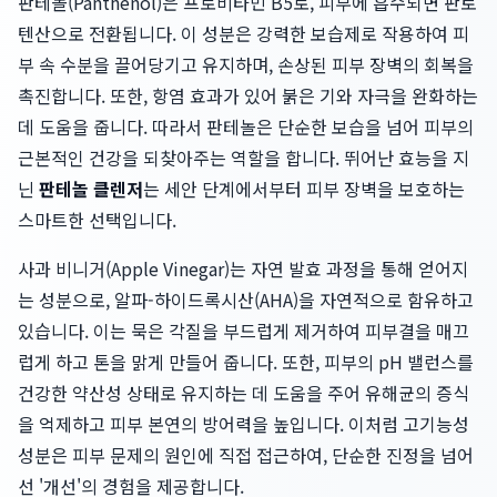
판테놀(Panthenol)은 프로비타민 B5로, 피부에 흡수되면 판토
텐산으로 전환됩니다. 이 성분은 강력한 보습제로 작용하여 피
부 속 수분을 끌어당기고 유지하며, 손상된 피부 장벽의 회복을
촉진합니다. 또한, 항염 효과가 있어 붉은 기와 자극을 완화하는
데 도움을 줍니다. 따라서 판테놀은 단순한 보습을 넘어 피부의
근본적인 건강을 되찾아주는 역할을 합니다. 뛰어난 효능을 지
닌
판테놀 클렌저
는 세안 단계에서부터 피부 장벽을 보호하는
스마트한 선택입니다.
사과 비니거(Apple Vinegar)는 자연 발효 과정을 통해 얻어지
는 성분으로, 알파-하이드록시산(AHA)을 자연적으로 함유하고
있습니다. 이는 묵은 각질을 부드럽게 제거하여 피부결을 매끄
럽게 하고 톤을 맑게 만들어 줍니다. 또한, 피부의 pH 밸런스를
건강한 약산성 상태로 유지하는 데 도움을 주어 유해균의 증식
을 억제하고 피부 본연의 방어력을 높입니다. 이처럼 고기능성
성분은 피부 문제의 원인에 직접 접근하여, 단순한 진정을 넘어
선 '개선'의 경험을 제공합니다.