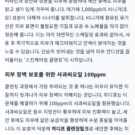
비타민과 항산화 성분을 피부에 공급하여 세안 중에도 피부를
맑고 생기 있게 가꾸어 줍니다. 여기에 1,000ppb의 비니거(초
모) 성분이 더해져 시너지를 발휘합니다. 비니거에 함유된 유기
산은 피부 표면의 불필요한 각질과 모공 속 노폐물을 자극 없이
정돈해 줍니다. 이는 마치 자연적인 스케일링 효과와 같아서, 사
용 후 즉각적으로 피부가 매끄러워지고 안색이 밝아지는 것을
느낄 수 있습니다. 단순히 씻어내는 것을 넘어 피부 컨디션을 끌
어올리는 '스킨케어링 클렌징'의 시작입니다.
피부 장벽 보호를 위한 사과씨오일 100ppm
클렌징 과정에서 가장 우려되는 것 중 하나는 피부의 유익한 지
질까지 씻겨나가 피부 장벽이 약해지는 것입니다. 히디프는 이
문제를 해결하기 위해 100ppm의 사과씨오일을 함유했습니다.
사과씨오일은 필수 지방산이 풍부하여 피부 친화력이 높고, 세
안 후에도 피부에 얇은 보습막을 형성하여 수분 증발을 막아줍
니다. 이 보호막 덕분에
히디프 클렌징밀크
로 세안한 후에는 피