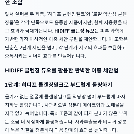
한 조합
앞서 살펴본 두 제품, '히디프 클렌징밀크'와 '로얄 약산성 클렌
징폼'은 각각 단독으로도 훌륭한 제품이지만, 함께 사용했을 때
그 효과가 극대화됩니다.
HIDIFF 클렌징 듀오
는 피부 과학에
기반한 가장 이상적인 이중 세안 루틴을 제안합니다. 이 조합은
단순한 2단계 세안을 넘어, 각 단계가 서로의 효과를 보완하고
증폭시키는 시너지 효과를 만들어냅니다.
HIDIFF 클렌징 듀오를 활용한 완벽한 이중 세안법
1단계: 히디프 클렌징밀크로 부드럽게 롤링하기
물기가 없는 얼굴에 클렌징밀크를 적당량 덜어 부드럽게 마사
지하듯 롤링합니다. 사과씨오일 성분이 메이크업과 노폐물을
자극 없이 녹여냅니다. 특히 T존과 같이 피지 분비가 많은 부위
는 조금 더 세심하게 롤링해줍니다. 사과추출물과 비니거 성분
이 묵은 각질을 정돈하여 다음 단계의 효과를 높여줍니다.