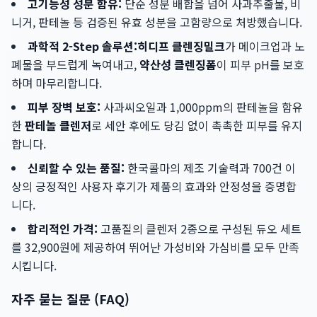
고기능성 성분 함유:
단순 성분 배합을 넘어 사과추출물, 비
니거, 판테놀 등 검증된 유효 성분을 고함량으로 처방했습니다.
과학적 2-Step 솔루션:
히디프 클렌징밀크
가 메이크업과 노
폐물을 부드럽게 녹여내고,
약산성 클렌징폼
이 피부 pH를 보호
하며 마무리합니다.
피부 장벽 보호:
사과씨오일과 1,000ppm의 판테놀을 함유
한
판테놀 클렌저
로 세안 후에도 당김 없이 촉촉한 피부를 유지
합니다.
신뢰할 수 있는 품질:
한국콜마의 제조 기술력과 700건 이
상의 긍정적인 사용자 후기가 제품의 효과와 안정성을 증명합
니다.
합리적인 가격:
고품질의 클렌저 2종으로 구성된 듀오 세트
를 32,900원에 제공하여 뛰어난 가성비와 가심비를 모두 만족
시킵니다.
자주 묻는 질문 (FAQ)