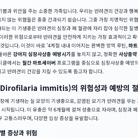
 기쁨과 위안을 주는 소중한 가족입니다. 우리는 반려견의 건강과 행
이지 않는 위협들은 종종 간과되기 쉽습니다. 그중 가장 치명적인 위
되는 이 기생충은 반려견의 심장과 폐 혈관에 자리 잡아 심각한 질병
. 이러한 위험으로부터 반려견을 안전하게 지키는 가장 효과적이고 
입니다. 이것이 바로 '4계절 내내 이어지는 완벽한 방역 루틴,
하트
 올바른
강아지 심장사상충 예방시기
를 놓치지 않고, 정확한
사상충약
아티클에서는
월간 하트세이버
프로그램을 중심으로 심장사상충 예방의 
고 반려견의 건강을 지킬 수 있도록 돕고자 합니다.
rofilaria immitis)의 위험성과 예방의
에 기생하는 실 모양의 기생충으로, 감염된 모기가 반려견을 무는 과정에서
시작됩니다. 이 유충은 약 6개월에 걸쳐 성충으로 자라며, 심장과 
우 고통스러우며, 다양한 임상 증상을 유발합니다.
별 증상과 위험