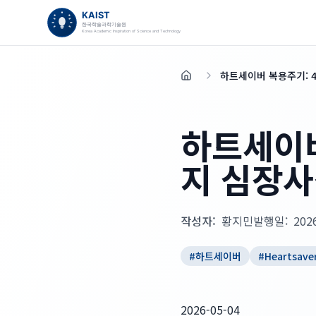
하트세이버 복용주기: 
홈
하트세이버
지 심장사
작성자:
황지민
발행일:
202
#
하트세이버
#
Heartsave
2026-05-04