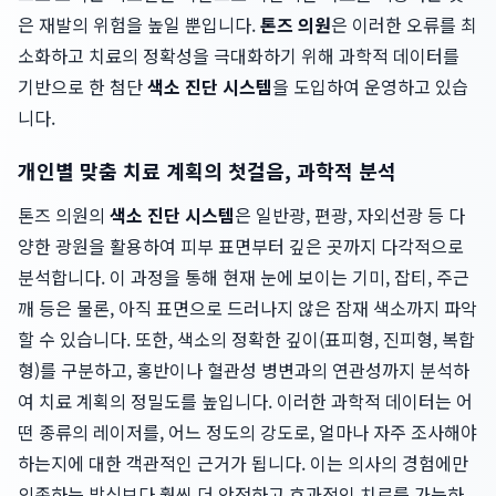
은 재발의 위험을 높일 뿐입니다.
톤즈 의원
은 이러한 오류를 최
소화하고 치료의 정확성을 극대화하기 위해 과학적 데이터를
기반으로 한 첨단
색소 진단 시스템
을 도입하여 운영하고 있습
니다.
개인별 맞춤 치료 계획의 첫걸음, 과학적 분석
톤즈 의원의
색소 진단 시스템
은 일반광, 편광, 자외선광 등 다
양한 광원을 활용하여 피부 표면부터 깊은 곳까지 다각적으로
분석합니다. 이 과정을 통해 현재 눈에 보이는 기미, 잡티, 주근
깨 등은 물론, 아직 표면으로 드러나지 않은 잠재 색소까지 파악
할 수 있습니다. 또한, 색소의 정확한 깊이(표피형, 진피형, 복합
형)를 구분하고, 홍반이나 혈관성 병변과의 연관성까지 분석하
여 치료 계획의 정밀도를 높입니다. 이러한 과학적 데이터는 어
떤 종류의 레이저를, 어느 정도의 강도로, 얼마나 자주 조사해야
하는지에 대한 객관적인 근거가 됩니다. 이는 의사의 경험에만
의존하는 방식보다 훨씬 더 안전하고 효과적인 치료를 가능하