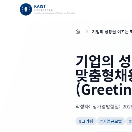
기업의 성장을 이끄는 핵
홈
기업의 성
맞춤형채용
(Greeti
작성자:
정가영
발행일:
202
#
그리팅
#
기업규모별
#