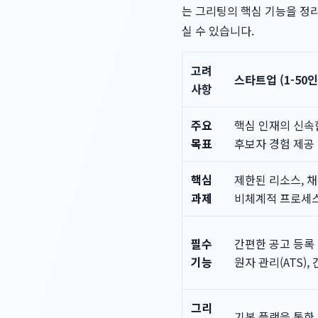
는 그리팅의 핵심 기능을 정
실 수 있습니다.
고려
스타트업 (1-50인
사항
주요
핵심 인재의 신속
목표
후보자 경험 제공
핵심
제한된 리소스, 채
과제
비체계적 프로세
필수
간편한 공고 등록 
기능
원자 관리(ATS),
그리
기본 플랜을 통한 