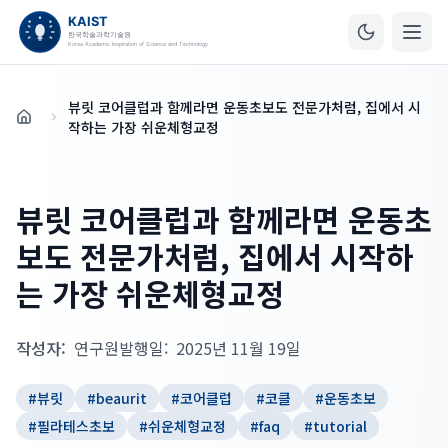
뷰릿 코어클럽과 함께라면 운동초보도 전문가처럼, 집에서 시
홈
작하는 가장 쉬운체형교정
뷰릿 코어클럽과 함께라면 운동초
보도 전문가처럼, 집에서 시작하
는 가장 쉬운체형교정
작성자:
연구원
발행일:
2025년 11월 19일
#
뷰릿
#
beaurit
#
코어클럽
#
코클
#
운동초보
#
필라테스초보
#
쉬운체형교정
#
faq
#
tutorial