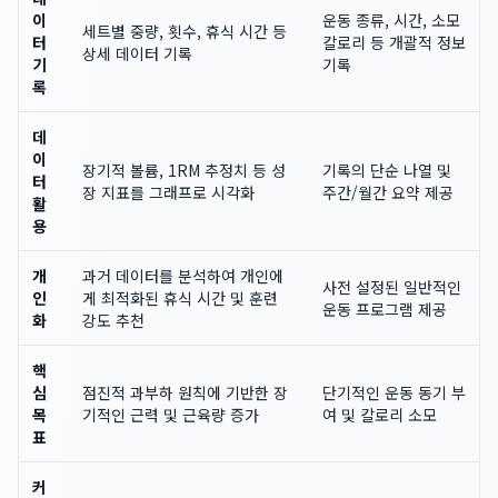
이
운동 종류, 시간, 소모
세트별 중량, 횟수, 휴식 시간 등
터
칼로리 등 개괄적 정보
상세 데이터 기록
기
기록
록
데
이
장기적 볼륨, 1RM 추정치 등 성
기록의 단순 나열 및
터
장 지표를 그래프로 시각화
주간/월간 요약 제공
활
용
개
과거 데이터를 분석하여 개인에
사전 설정된 일반적인
인
게 최적화된 휴식 시간 및 훈련
운동 프로그램 제공
화
강도 추천
핵
심
점진적 과부하 원칙에 기반한 장
단기적인 운동 동기 부
목
기적인 근력 및 근육량 증가
여 및 칼로리 소모
표
커